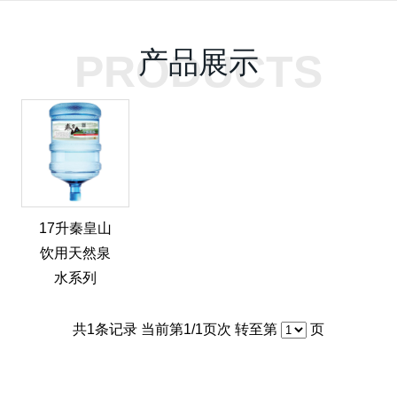
产品展示
PRODUCTS
17升秦皇山
饮用天然泉
水系列
共
1
条记录 当前第
1
/1页次 转至第
页